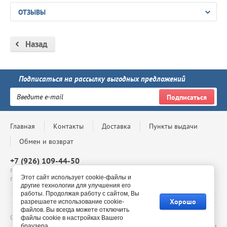
ОТЗЫВЫ
Назад
Подписаться на рассылку выгодных предложений
Подписаться
Главная
Контакты
Доставка
Пункты выдачи
Обмен и возврат
+7 (926) 109-44-50
г. Москва, Проспект Андропова, д. 8, ТЦ Мегаполис, 4 этаж,
Этот сайт использует cookie-файлы и
павильон 4-69, с 10:00 до 20:00
другие технологии для улучшения его
работы. Продолжая работу с сайтом, Вы
Хорошо
разрешаете использование cookie-
файлов. Вы всегда можете отключить
Copyright © - 2026 BelmilStore - официальный сайт
файлы cookie в настройках Вашего
Сайт создан в:
megagroup.ru
браузера.