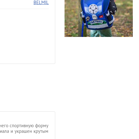
BELMIL
 него спортивную форму
риала и украшен крутым