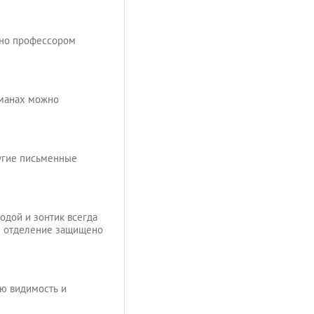
ано профессором
рманах можно
угие письменные
одой и зонтик всегда
е отделение защищено
ю видимость и