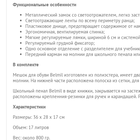
Функциональные особенности
Металлический замок со светоотрожателем, легко заст
Светоотражающие ленты по всему периметру ранца;
Пластиковое днище, предотвращает содержимое от на
Эргономичная, вентилируемая спинка;
Мягкие регулируемые лямки, шириной 6 см и системой
Регулируемый грудной фиксатор;
Одно основное отделение с разделителем для учебник
Передний карман на молнии для школьного пенала или
В комплекте
Мешок для обуви Belmil изготовлен из полиэстера, имеет дв
молнии. На нижней части расположена полоска из сетки, для
Школьный пенал Belmil в виде книжки, закрывается на заст
расположены крепленния-резинки для ручек и карандашей. Ра
Характеристики
Размеры: 36 x 28 x 17 см
Объем: 17 литров
Вес: около 800 гр.