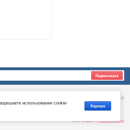
Подписаться
+7 (926) 109-44-50
ропова, д. 8, ТЦ Мегаполис, 4 этаж, павильон 4-69, с 10:00 до 20:00
разрешаете использование cookie-
Хорошо
Сайт создан в:
megagroup.ru