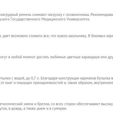
 нагрудный ремень снимают нагрузку с позвоночника. Рекомендов
кого Государственного Медицинского Университета.
м, дает возможно сложить все, что нужно школьнику. В боковых ка
могут в любой момент достать любимые цветные карандаши или др
ылки с водой, до 0,7 л. Благодаря конструкции карманов бутылка в
от книг и пишущих принадлежностей и, таким образом, внутренне
таллический замок и брелок, со всех сторон обеспечивают высоку
ок, в дождь, а также днем и в сумерки.