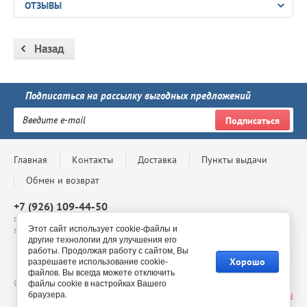
ОТЗЫВЫ
Назад
Подписаться на рассылку выгодных предложений
Подписаться
Главная
Контакты
Доставка
Пункты выдачи
Обмен и возврат
+7 (926) 109-44-50
г. Москва, Проспект Андропова, д. 8, ТЦ Мегаполис, 4 этаж,
павильон 4-69, с 10:00 до 20:00
Этот сайт использует cookie-файлы и
другие технологии для улучшения его
работы. Продолжая работу с сайтом, Вы
Хорошо
разрешаете использование cookie-
файлов. Вы всегда можете отключить
Copyright © - 2026 BelmilStore - официальный сайт
файлы cookie в настройках Вашего
Сайт создан в:
megagroup.ru
браузера.