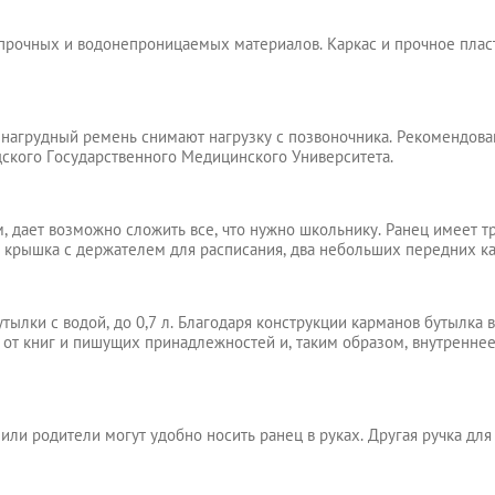
, прочных и водонепроницаемых материалов. Каркас и прочное пла
 нагрудный ремень снимают нагрузку с позвоночника. Рекомендов
кого Государственного Медицинского Университета.
м, дает возможно сложить все, что нужно школьнику. Ранец имеет т
я крышка с держателем для расписания, два небольших передних к
ылки с водой, до 0,7 л. Благодаря конструкции карманов бутылка в
от книг и пишущих принадлежностей и, таким образом, внутренне
или родители могут удобно носить ранец в руках. Другая ручка дл