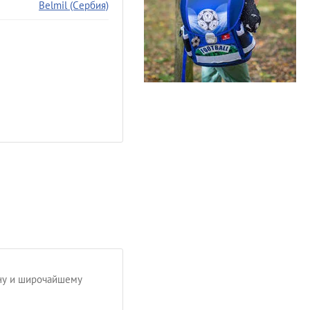
Belmil (Сербия)
йну и широчайшему