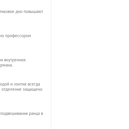
стиковое дно повышают
ано профессором
ри внутренних
армана.
одой и зонтик всегда
е отделение защищено
я подвешивания ранца в