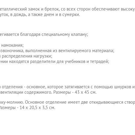
таллический замок и брелок, со всех сторон обеспечивают высоку
ок, в дождь, а также днем и в сумерки.
егивается благодаря специальному клапану;
 намокания;
озвоночника, выполненная из вентилируемого материала;
 распределения нагрузки;
нии находятся разделители для учебников и тетрадей;
а отделения - основное, которое затягивается с помощью шнурков 
 вентиляции содержимого. Размеры - 43 x 45 см.
ежку-молнию. Основное отделение имеет две откидывающиеся створ
змеры - 14 x 20,5 x 3,5 см.