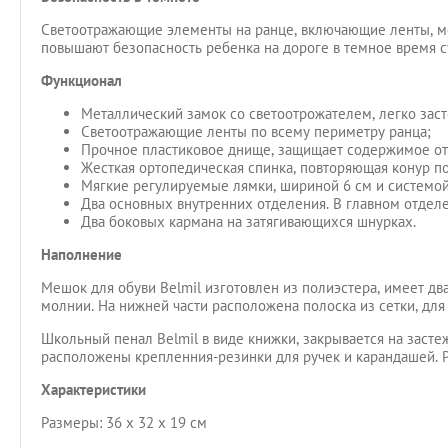
Светоотражающие элементы на ранце, включающие ленты, ме
повышают безопасность ребенка на дороге в темное время сут
Функционал
Металлический замок со светоотрожателем, легко заст
Светоотражающие ленты по всему периметру ранца;
Прочное пластиковое днище, защищает содержимое от
Жесткая ортопедическая спинка, повторяющая конур п
Мягкие регулируемые лямки, шириной 6 см и системой
Два основных внутренних отделения. В главном отделе
Два боковых кармана на затягивающихся шнурках.
Наполнение
Мешок для обуви Belmil изготовлен из полиэстера, имеет дв
молнии. На нижней части расположена полоска из сетки, для
Школьный пенал Belmil в виде книжки, закрывается на заст
расположены крепленния-резинки для ручек и карандашей. Ра
Характеристики
Размеры: 36 x 32 x 19 см