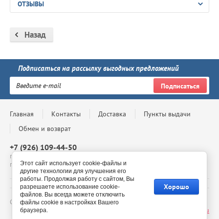
ОТЗЫВЫ
Назад
Подписаться на рассылку выгодных предложений
Подписаться
Главная
Контакты
Доставка
Пункты выдачи
Обмен и возврат
+7 (926) 109-44-50
г. Москва, Проспект Андропова, д. 8, ТЦ Мегаполис, 4 этаж,
павильон 4-69, с 10:00 до 20:00
Этот сайт использует cookie-файлы и
другие технологии для улучшения его
работы. Продолжая работу с сайтом, Вы
Хорошо
разрешаете использование cookie-
файлов. Вы всегда можете отключить
Copyright © - 2026 BelmilStore - официальный сайт
файлы cookie в настройках Вашего
Сайт создан в:
megagroup.ru
браузера.