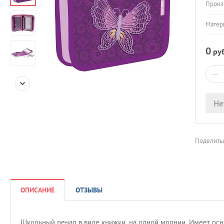
Произ
Матер
0
руб
−
Не
Поделитьс
ОПИСАНИЕ
ОТЗЫВЫ
Школьный пенал в виде книжки, на одной молнии. Имеет ос