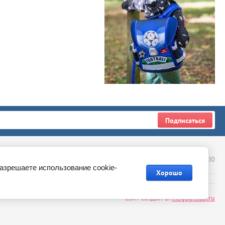
Подписаться
+7 (926) 109-44-50
ропова, д. 8, ТЦ Мегаполис, 4 этаж, павильон 4-69, с 10:00 до 20:00
разрешаете использование cookie-
Хорошо
Сайт создан в:
megagroup.ru