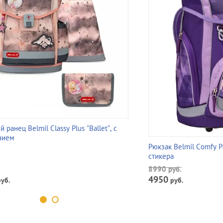
ранец Belmil Classy Plus "Ballet", с
нием
Рюкзак Belmil Comfy Pa
стикера
8990
руб.
4950
уб.
руб.