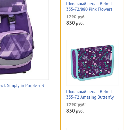
Школьный пенал Belmil
335-72/880 Pink Flowers
1290
руб.
830
руб.
ck Simply in Purple + 3
Школьный рюкзак Belmil SMARTY M
Школьный пенал Belmil
335-72 Amazing Butterfly
14990
руб.
12990
1290
руб.
руб.
830
руб.