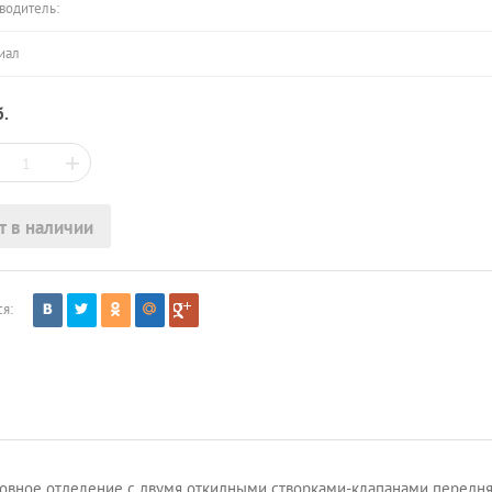
водитель:
иал
.
+
т в наличии
я:
новное отделение с двумя откидными створками-клапанами передня