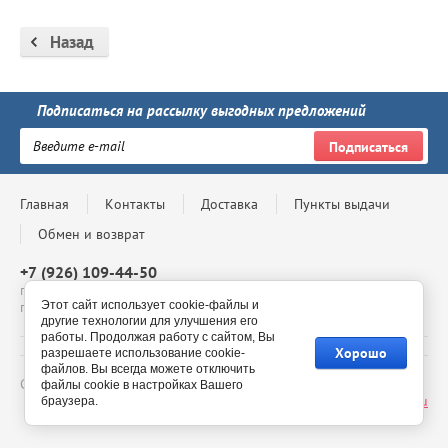
Назад
Подписаться на рассылку выгодных предложений
Подписаться
Главная
Контакты
Доставка
Пункты выдачи
Обмен и возврат
+7 (926) 109-44-50
г. Москва, Проспект Андропова, д. 8, ТЦ Мегаполис, 4 этаж,
Этот сайт использует cookie-файлы и
павильон 4-69, с 10:00 до 20:00
другие технологии для улучшения его
работы. Продолжая работу с сайтом, Вы
Хорошо
разрешаете использование cookie-
файлов. Вы всегда можете отключить
Copyright © - 2026 BelmilStore - официальный сайт
файлы cookie в настройках Вашего
Сайт создан в:
megagroup.ru
браузера.