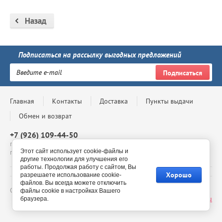
Назад
Подписаться на рассылку выгодных предложений
Подписаться
Главная
Контакты
Доставка
Пункты выдачи
Обмен и возврат
+7 (926) 109-44-50
г. Москва, Проспект Андропова, д. 8, ТЦ Мегаполис, 4 этаж,
Этот сайт использует cookie-файлы и
павильон 4-69, с 10:00 до 20:00
другие технологии для улучшения его
работы. Продолжая работу с сайтом, Вы
Хорошо
разрешаете использование cookie-
файлов. Вы всегда можете отключить
Copyright © - 2026 BelmilStore - официальный сайт
файлы cookie в настройках Вашего
Сайт создан в:
megagroup.ru
браузера.